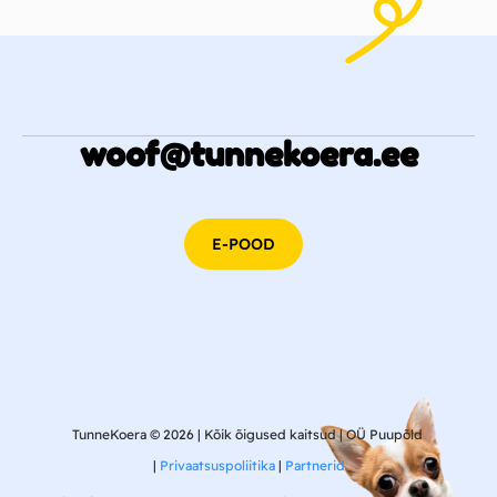
woof@tunnekoera.ee
E-POOD
TunneKoera © 2026 | Kõik õigused kaitsud | OÜ Puupõld
|
Privaatsuspoliitika
|
Partnerid