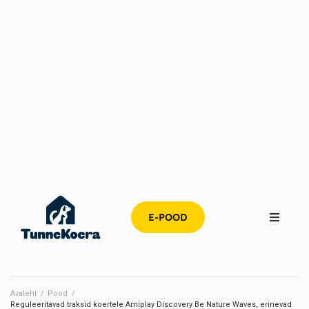
E-POOD
Avaleht
/
Pood
/
Reguleeritavad traksid koertele Amiplay Discovery Be Nature Waves, erinevad