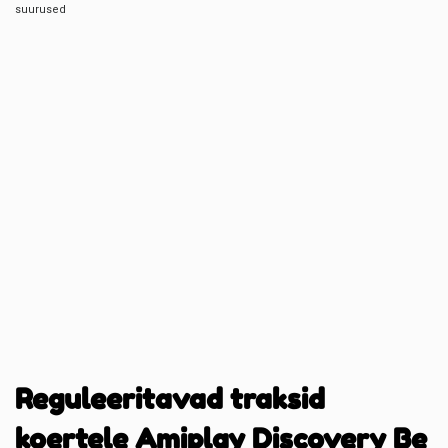
suurused
Reguleeritavad traksid
koertele Amiplay Discovery Be