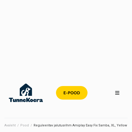
E-POOD
Avaleht
/
Pood
/
Reguleeritav jalutusrihm Amiplay Easy Fix Samba, XL, Yellow