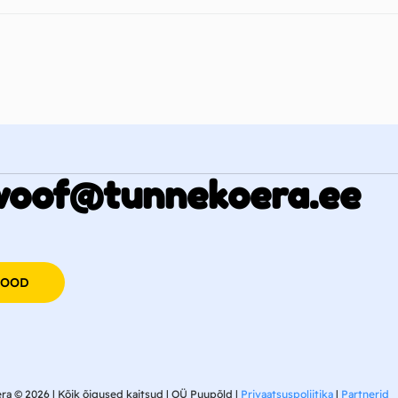
woof@tunnekoera.ee
POOD
ra © 2026 | Kõik õigused kaitsud | OÜ Puupõld
|
Privaatsuspoliitika
|
Partnerid