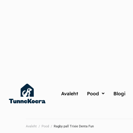
Avaleht
Pood
Blogi
Avaleht
/
Pood
/
Ragby pall Trixie Denta Fun