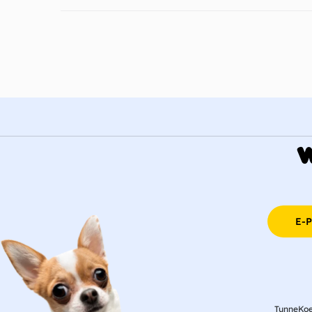
E-
TunneKoe