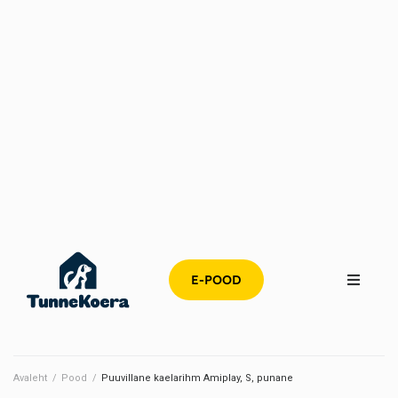
E-POOD
Avaleht
/
Pood
/
Puuvillane kaelarihm Amiplay, S, punane