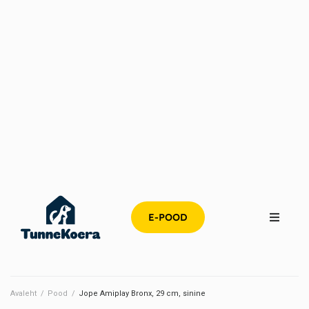
E-POOD
Avaleht
/
Pood
/
Jope Amiplay Bronx, 29 cm, sinine