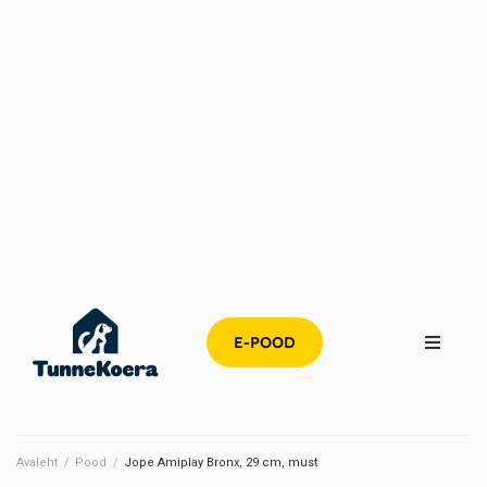
E-POOD
Avaleht
/
Pood
/
Jope Amiplay Bronx, 29 cm, must