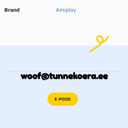
Brand
Amiplay
woof@tunnekoera.ee
E-POOD