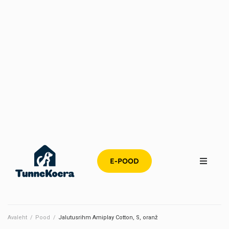
E-POOD
Avaleht
/
Pood
/
Jalutusrihm Amiplay Cotton, S, oranž