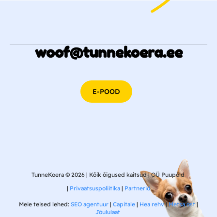
woof@tunnekoera.ee
E-POOD
TunneKoera © 2026 | Kõik õigused kaitsud | OÜ Puupõld
|
Privaatsuspoliitika
|
Partnerid
Meie teised lehed:
SEO agentuur
|
Capitale
|
Hea rehv
|
Metsa ost
|
Jõululaat