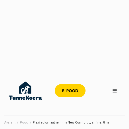
E-POOD
Avaleht
/
Pood
/
Flexi automaatne rihm New Comfort L, sinine, 8 m