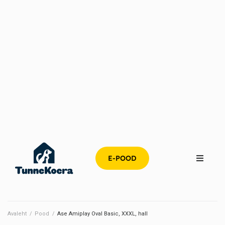
E-POOD
Avaleht
/
Pood
/
Ase Amiplay Oval Basic, XXXL, hall