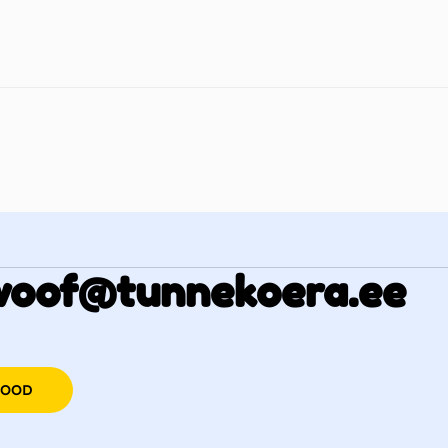
woof@tunnekoera.ee
POOD