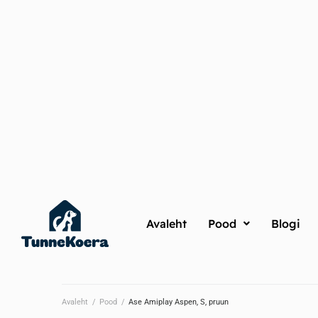
Avaleht
Pood
Blogi
Avaleht
/
Pood
/
Ase Amiplay Aspen​, S, pruun