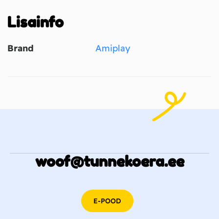
Lisainfo
Brand
Amiplay
woof@tunnekoera.ee
E-POOD