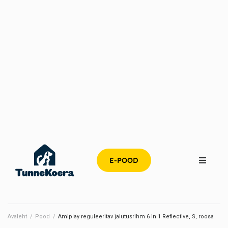
E-POOD
Avaleht
/
Pood
/
Amiplay reguleeritav jalutusrihm 6 in 1 Reflective, S, roosa