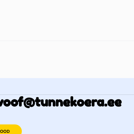
woof@tunnekoera.ee
POOD