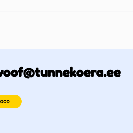
woof@tunnekoera.ee
POOD