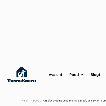
Avaleht
Pood
Blogi
Avaleht
/
Pood
/
Amiplay ovaalne pesa Montana Black M, 52x44x14 c