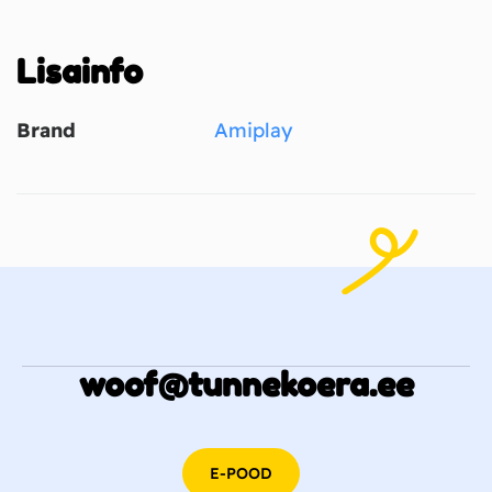
Lisainfo
Brand
Amiplay
woof@tunnekoera.ee
E-POOD