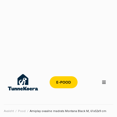
E-POOD
Avaleht
/
Pood
/
Amiplay ovaalne madrats Montana Black M, 61x52x9 cm