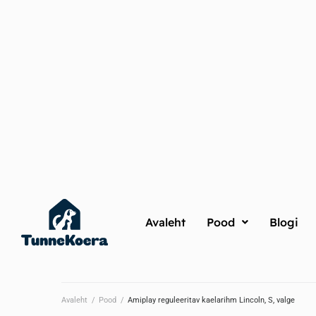
Avaleht
Pood
Blogi
Avaleht
/
Pood
/
Amiplay reguleeritav kaelarihm Lincoln, S, valge