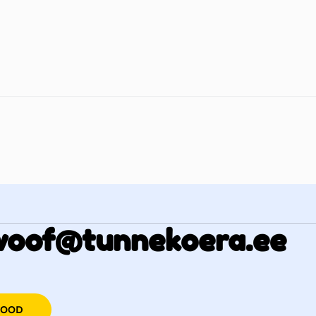
woof@tunnekoera.ee
POOD